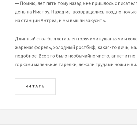
— Помню, лет пять тому назад мне пришлось с писате
день на Иматру. Назад мы возвращались поздно ночью
на станции Антреа, и мы вышли закусить.
Длинный стол был уставлен горячими кушаньями и холо
жареная форель, холодный ростбиф, какая-то дичь, ма
подобное. Все это было необычайно чисто, аппетитно 
горками маленькие тарелки, лежали грудами ножи и вил
ЧИТАТЬ