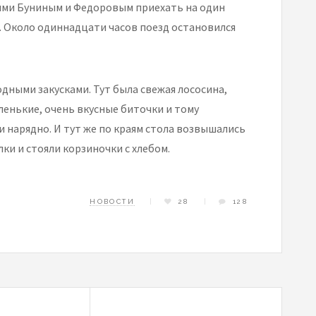
лями Буниным и Федоровым приехать на один
. Около одиннадцати часов поезд остановился
дными закусками. Тут была свежая лососина,
ленькие, очень вкусные биточки и тому
и нарядно. И тут же по краям стола возвышались
ки и стояли корзиночки с хлебом.
НОВОСТИ
28
128